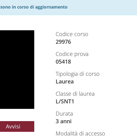
27 sono in corso di aggiornamento
Codice corso
29976
Codice prova
05418
Tipologia di corso
Laurea
Classe di laurea
L/SNT1
Durata
3 anni
Avvisi
Modalità di accesso