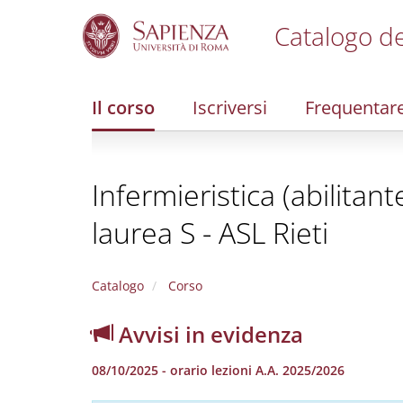
Catalogo de
S
k
i
Il corso
Iscriversi
Frequentar
p
t
o
m
Infermieristica (abilitan
a
i
laurea S - ASL Rieti
n
c
o
n
Catalogo
Corso
t
e
Avvisi in evidenza
n
t
08/10/2025 - orario lezioni A.A. 2025/2026