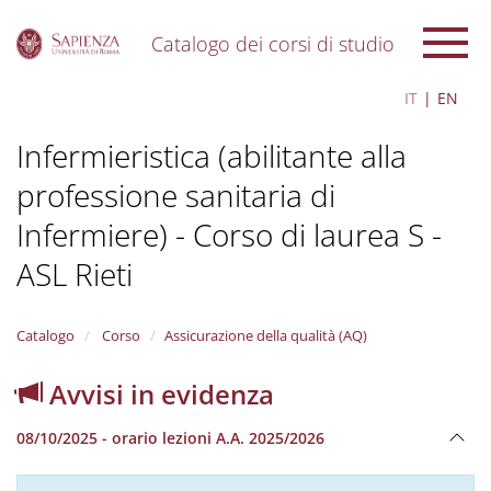
Catalogo dei corsi di studio
S
IT
EN
k
i
Infermieristica (abilitante alla
p
t
professione sanitaria di
o
m
Infermiere) - Corso di laurea S -
a
i
ASL Rieti
n
c
o
Catalogo
Corso
Assicurazione della qualità (AQ)
n
t
Avvisi in evidenza
e
n
t
08/10/2025 - orario lezioni A.A. 2025/2026