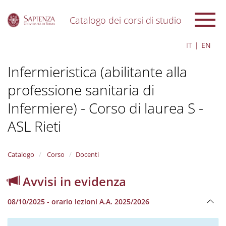
Catalogo dei corsi di studio
S
IT
EN
k
i
Infermieristica (abilitante alla
p
t
professione sanitaria di
o
m
Infermiere) - Corso di laurea S -
a
i
ASL Rieti
n
c
o
Catalogo
Corso
Docenti
n
t
Avvisi in evidenza
e
n
t
08/10/2025 - orario lezioni A.A. 2025/2026