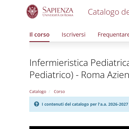
Catalogo de
S
k
i
Il corso
Iscriversi
Frequentar
p
t
o
m
Infermieristica Pediatric
a
i
Pediatrico) - Roma Azien
n
c
o
n
Catalogo
Corso
t
e
I contenuti del catalogo per l'a.a. 2026-20
n
t