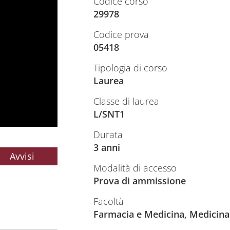
Codice corso
29978
Codice prova
05418
Tipologia di corso
Laurea
Classe di laurea
L/SNT1
Durata
3 anni
Avvisi
Modalità di accesso
Prova di ammissione
Facoltà
Farmacia e Medicina, Medicina