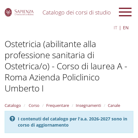
Catalogo dei corsi di studio
S
IT
EN
k
i
Ostetricia (abilitante alla
p
t
professione sanitaria di
o
m
Ostetrica/o) - Corso di laurea A -
a
i
Roma Azienda Policlinico
n
c
Umberto I
o
n
t
Catalogo
Corso
Frequentare
Insegnamenti
Canale
e
n
I contenuti del catalogo per l'a.a. 2026-2027 sono in
t
corso di aggiornamento