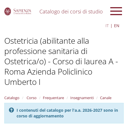
Catalogo dei corsi di studio
S
IT
EN
k
i
Ostetricia (abilitante alla
p
t
professione sanitaria di
o
m
Ostetrica/o) - Corso di laurea A -
a
i
Roma Azienda Policlinico
n
c
Umberto I
o
n
t
Catalogo
Corso
Frequentare
Insegnamenti
Canale
e
n
I contenuti del catalogo per l'a.a. 2026-2027 sono in
t
corso di aggiornamento