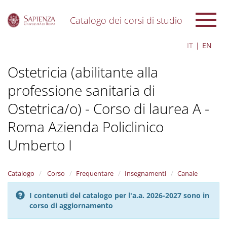
Catalogo dei corsi di studio
S
IT
EN
k
i
Ostetricia (abilitante alla
p
t
professione sanitaria di
o
m
Ostetrica/o) - Corso di laurea A -
a
i
Roma Azienda Policlinico
n
c
Umberto I
o
n
t
Catalogo
Corso
Frequentare
Insegnamenti
Canale
e
n
I contenuti del catalogo per l'a.a. 2026-2027 sono in
t
corso di aggiornamento