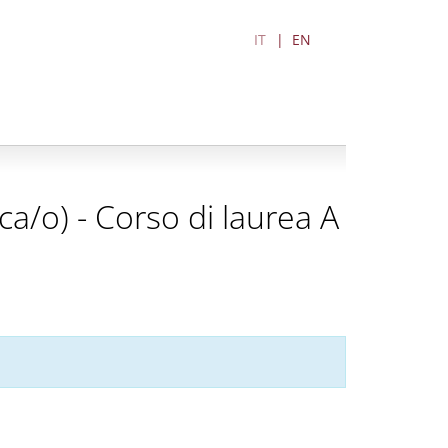
IT
EN
ica/o) - Corso di laurea A