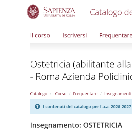
Catalogo de
S
k
i
Il corso
Iscriversi
Frequentar
p
t
o
m
Ostetricia (abilitante al
a
i
- Roma Azienda Policlin
n
c
o
n
Catalogo
Corso
Frequentare
Insegnamenti
t
e
I contenuti del catalogo per l'a.a. 2026-20
n
t
Insegnamento: OSTETRICIA