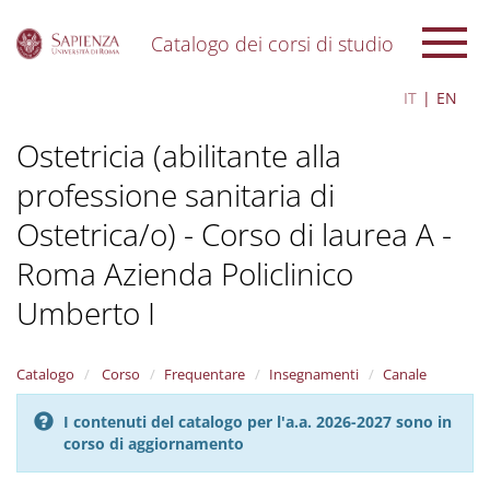
Catalogo dei corsi di studio
S
IT
EN
k
i
Ostetricia (abilitante alla
p
t
professione sanitaria di
o
m
Ostetrica/o) - Corso di laurea A -
a
i
Roma Azienda Policlinico
n
c
Umberto I
o
n
t
Catalogo
Corso
Frequentare
Insegnamenti
Canale
e
n
I contenuti del catalogo per l'a.a. 2026-2027 sono in
t
corso di aggiornamento