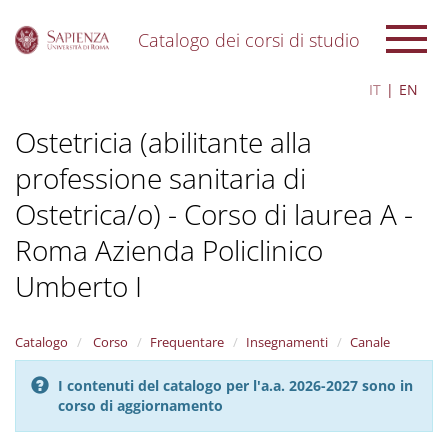
Catalogo dei corsi di studio
S
IT
EN
k
i
Ostetricia (abilitante alla
p
t
professione sanitaria di
o
m
Ostetrica/o) - Corso di laurea A -
a
i
Roma Azienda Policlinico
n
c
Umberto I
o
n
t
Catalogo
Corso
Frequentare
Insegnamenti
Canale
e
n
I contenuti del catalogo per l'a.a. 2026-2027 sono in
t
corso di aggiornamento