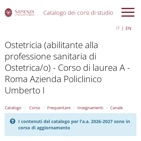
Catalogo dei corsi di studio
S
IT
EN
k
i
Ostetricia (abilitante alla
p
t
professione sanitaria di
o
m
Ostetrica/o) - Corso di laurea A -
a
i
Roma Azienda Policlinico
n
c
Umberto I
o
n
t
Catalogo
Corso
Frequentare
Insegnamenti
Canale
e
n
I contenuti del catalogo per l'a.a. 2026-2027 sono in
t
corso di aggiornamento