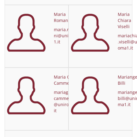
Maria
Maria
Romani
Chiara
Viselli
maria.roma
ni@uniroma
mariachi
1.it
.viselli@
oma1.it
Maria Gloria
Mariange
Cammeresi
Billi
mariagloria.
mariange
cammeresi
billi@uni
@uniroma1.
ma1.it
it