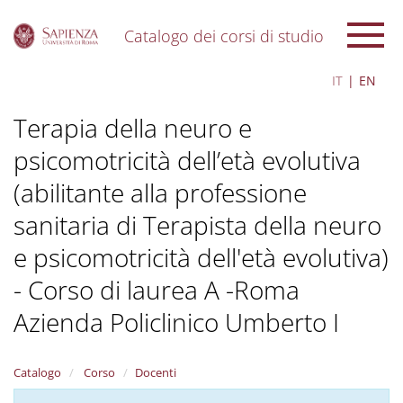
Catalogo dei corsi di studio
S
IT
EN
k
i
Terapia della neuro e
p
t
psicomotricità dell’età evolutiva
o
m
(abilitante alla professione
a
i
sanitaria di Terapista della neuro
n
c
e psicomotricità dell'età evolutiva)
o
- Corso di laurea A -Roma
n
t
Azienda Policlinico Umberto I
e
n
t
Catalogo
Corso
Docenti