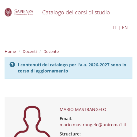
Catalogo dei corsi di studio
S
MARIO MASTRANGELO
IT
EN
k
i
p
t
Home
Docenti
Docente
o
m
I contenuti del catalogo per l'a.a. 2026-2027 sono in
a
corso di aggiornamento
i
n
c
o
n
t
e
MARIO MASTRANGELO
n
Email:
t
mario.mastrangelo@uniroma1.it
Structure: