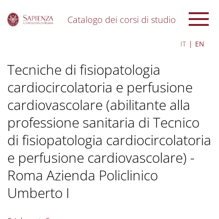
Catalogo dei corsi di studio
S
IT
EN
k
i
Tecniche di fisiopatologia
p
t
cardiocircolatoria e perfusione
o
m
cardiovascolare (abilitante alla
a
i
professione sanitaria di Tecnico
n
c
di fisiopatologia cardiocircolatoria
o
e perfusione cardiovascolare) -
n
t
Roma Azienda Policlinico
e
n
Umberto I
t