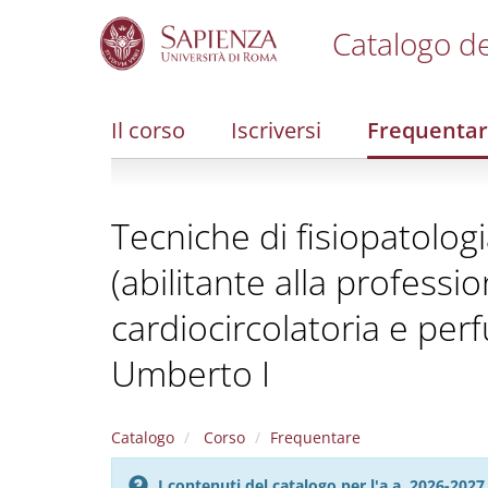
Catalogo de
S
k
i
Il corso
Iscriversi
Frequenta
p
t
o
m
Tecniche di fisiopatolog
a
i
(abilitante alla professi
n
c
cardiocircolatoria e per
o
n
Umberto I
t
e
n
t
Catalogo
Corso
Frequentare
I contenuti del catalogo per l'a.a. 2026-20