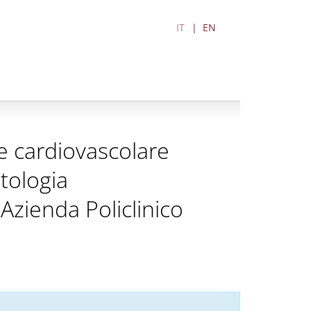
IT
EN
ne cardiovascolare
atologia
Azienda Policlinico