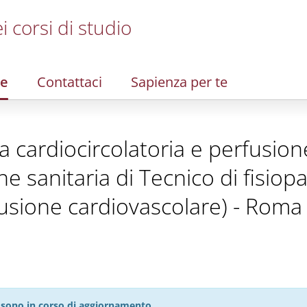
i corsi di studio
re
Contattaci
Sapienza per te
ia cardiocircolatoria e perfusio
one sanitaria di Tecnico di fisiop
fusione cardiovascolare) - Roma 
27 sono in corso di aggiornamento