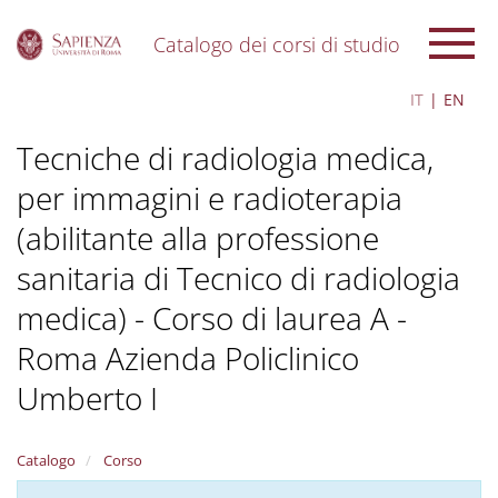
Catalogo dei corsi di studio
S
IT
EN
k
i
Tecniche di radiologia medica,
p
t
per immagini e radioterapia
o
m
(abilitante alla professione
a
i
sanitaria di Tecnico di radiologia
n
c
medica) - Corso di laurea A -
o
Roma Azienda Policlinico
n
t
Umberto I
e
n
t
Catalogo
Corso