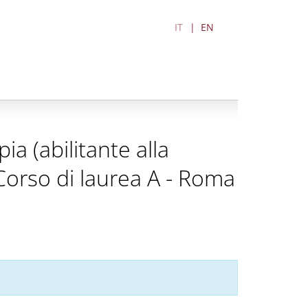
IT
EN
a (abilitante alla
 Corso di laurea A - Roma