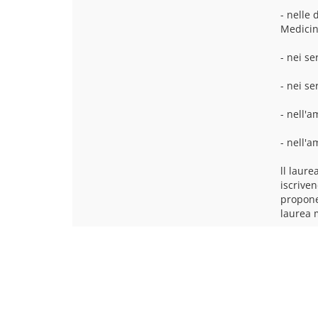
- nelle
Medicin
- nei se
- nei se
- nell'a
- nell'a
ll laur
iscrive
proponen