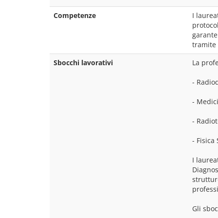
Competenze
I laure
protoco
garante
tramite 
Sbocchi lavorativi
La prof
- Radio
- Medic
- Radio
- Fisica
I laure
Diagnos
struttur
profess
Gli sboc