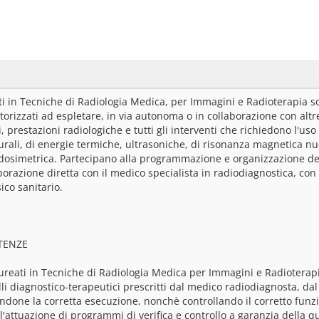
ati in Tecniche di Radiologia Medica, per Immagini e Radioterapia so
orizzati ad espletare, in via autonoma o in collaborazione con altre
, prestazioni radiologiche e tutti gli interventi che richiedono l'uso di
rali, di energie termiche, ultrasoniche, di risonanza magnetica nucl
o dosimetrica. Partecipano alla programmazione e organizzazione del 
borazione diretta con il medico specialista in radiodiagnostica, con
sico sanitario.
TENZE
aureati in Tecniche di Radiologia Medica per Immagini e Radioterapi
lli diagnostico-terapeutici prescritti dal medico radiodiagnosta, da
ndone la corretta esecuzione, nonchè controllando il corretto funzi
l'attuazione di programmi di verifica e controllo a garanzia della q