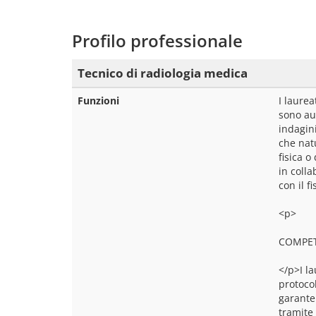
Profilo professionale
Tecnico di radiologia medica
Funzioni
I laure
sono aut
indagini
che natu
fisica 
in colla
con il fi
<p>
COMPE
</p>I l
protoco
garante
tramite 