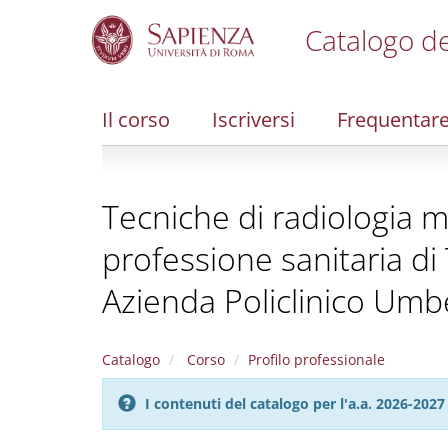
Catalogo de
S
k
i
Il corso
Iscriversi
Frequentar
p
t
o
m
Tecniche di radiologia m
a
i
professione sanitaria di
n
c
Azienda Policlinico Umbe
o
n
t
e
Catalogo
Corso
Profilo professionale
n
t
I contenuti del catalogo per l'a.a. 2026-20