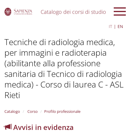
Catalogo dei corsi di studio
S
IT
EN
k
i
Tecniche di radiologia medica,
p
t
per immagini e radioterapia
o
m
(abilitante alla professione
a
i
sanitaria di Tecnico di radiologia
n
c
medica) - Corso di laurea C - ASL
o
Rieti
n
t
e
n
Catalogo
Corso
Profilo professionale
t
Avvisi in evidenza