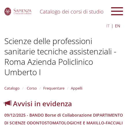
Catalogo dei corsi di studio
S
IT
EN
k
i
Scienze delle professioni
p
t
sanitarie tecniche assistenziali -
o
m
Roma Azienda Policlinico
a
i
Umberto I
n
c
o
Catalogo
Corso
Frequentare
Appelli
n
t
Avvisi in evidenza
e
n
t
09/12/2025 - BANDO Borse di Collaborazione DIPARTIMENTO
DI SCIENZE ODONTOSTOMATOLOGICHE E MAXILLO-FACCIALI