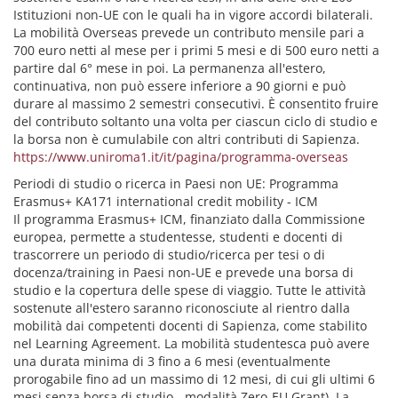
Istituzioni non-UE con le quali ha in vigore accordi bilaterali.
La mobilità Overseas prevede un contributo mensile pari a
700 euro netti al mese per i primi 5 mesi e di 500 euro netti a
partire dal 6° mese in poi. La permanenza all'estero,
continuativa, non può essere inferiore a 90 giorni e può
durare al massimo 2 semestri consecutivi. È consentito fruire
del contributo soltanto una volta per ciascun ciclo di studio e
la borsa non è cumulabile con altri contributi di Sapienza.
https://www.uniroma1.it/it/pagina/programma-overseas
Periodi di studio o ricerca in Paesi non UE: Programma
Erasmus+ KA171 international credit mobility - ICM
Il programma Erasmus+ ICM, finanziato dalla Commissione
europea, permette a studentesse, studenti e docenti di
trascorrere un periodo di studio/ricerca per tesi o di
docenza/training in Paesi non-UE e prevede una borsa di
studio e la copertura delle spese di viaggio. Tutte le attività
sostenute all'estero saranno riconosciute al rientro dalla
mobilità dai competenti docenti di Sapienza, come stabilito
nel Learning Agreement. La mobilità studentesca può avere
una durata minima di 3 fino a 6 mesi (eventualmente
prorogabile fino ad un massimo di 12 mesi, di cui gli ultimi 6
mesi senza borsa di studio - modalità Zero-EU Grant). La