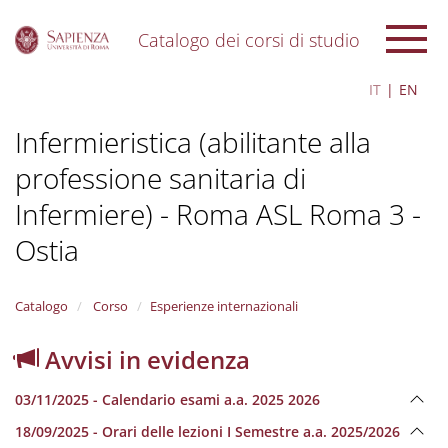
Catalogo dei corsi di studio
S
IT
EN
k
i
Infermieristica (abilitante alla
p
t
professione sanitaria di
o
m
Infermiere) - Roma ASL Roma 3 -
a
i
Ostia
n
c
o
Catalogo
Corso
Esperienze internazionali
n
t
Avvisi in evidenza
e
n
t
03/11/2025 - Calendario esami a.a. 2025 2026
18/09/2025 - Orari delle lezioni I Semestre a.a. 2025/2026