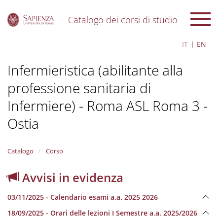
Catalogo dei corsi di studio
S
IT
EN
k
i
Infermieristica (abilitante alla
p
t
professione sanitaria di
o
m
Infermiere) - Roma ASL Roma 3 -
a
i
Ostia
n
c
o
Catalogo
Corso
n
t
Avvisi in evidenza
e
n
t
03/11/2025 - Calendario esami a.a. 2025 2026
18/09/2025 - Orari delle lezioni I Semestre a.a. 2025/2026