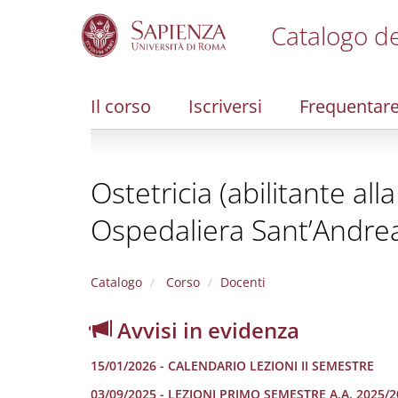
Catalogo de
S
k
i
Il corso
Iscriversi
Frequentar
p
t
o
m
Ostetricia (abilitante al
a
i
Ospedaliera Sant’Andre
n
c
o
n
Catalogo
Corso
Docenti
t
e
Avvisi in evidenza
n
t
15/01/2026 - CALENDARIO LEZIONI II SEMESTRE
03/09/2025 - LEZIONI PRIMO SEMESTRE A.A. 2025/2