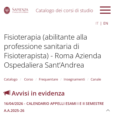
Catalogo dei corsi di studio
S
IT
EN
k
i
Fisioterapia (abilitante alla
p
t
professione sanitaria di
o
m
Fisioterapista) - Roma Azienda
a
i
Ospedaliera Sant’Andrea
n
c
o
Catalogo
Corso
Frequentare
Insegnamenti
Canale
n
t
Avvisi in evidenza
e
n
t
16/04/2026 - CALENDARIO APPELLI ESAMI I E II SEMESTRE
A.A.2025-26