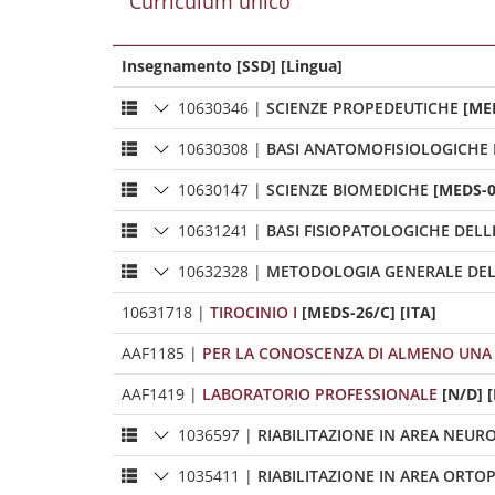
Curriculum unico
Insegnamento [SSD] [Lingua]
10630346
|
SCIENZE PROPEDEUTICHE
[ME
10630308
|
BASI ANATOMOFISIOLOGICHE
10630147
|
SCIENZE BIOMEDICHE
[MEDS-0
10631241
|
BASI FISIOPATOLOGICHE DELL
10632328
|
METODOLOGIA GENERALE DELL
10631718
|
TIROCINIO I
[MEDS-26/C] [ITA]
AAF1185
|
PER LA CONOSCENZA DI ALMENO UNA 
AAF1419
|
LABORATORIO PROFESSIONALE
[N/D] [
1036597
|
RIABILITAZIONE IN AREA NEUR
1035411
|
RIABILITAZIONE IN AREA ORTO