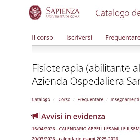
Catalogo de
S
k
i
Il corso
Iscriversi
Frequentar
p
t
o
m
Fisioterapia (abilitante 
a
i
Azienda Ospedaliera Sa
n
c
o
n
Catalogo
Corso
Frequentare
Insegnamenti
t
e
Avvisi in evidenza
n
t
16/04/2026 - CALENDARIO APPELLI ESAMI I E II SE
20/03/2026 - calendario esami 2025-2026