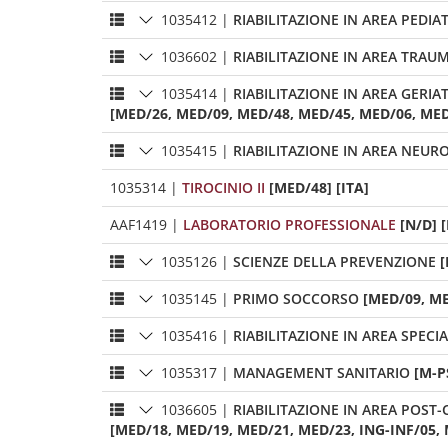
1035412
|
RIABILITAZIONE IN AREA PEDIA
1036602
|
RIABILITAZIONE IN AREA TRA
1035414
|
RIABILITAZIONE IN AREA GERIA
[MED/26, MED/09, MED/48, MED/45, MED/06, MED/
1035415
|
RIABILITAZIONE IN AREA NEU
1035314
|
TIROCINIO II
[MED/48] [ITA]
AAF1419
|
LABORATORIO PROFESSIONALE
[N/D] [
1035126
|
SCIENZE DELLA PREVENZIONE
[
1035145
|
PRIMO SOCCORSO
[MED/09, ME
1035416
|
RIABILITAZIONE IN AREA SPECIA
1035317
|
MANAGEMENT SANITARIO
[M-P
1036605
|
RIABILITAZIONE
[MED/18, MED/19, MED/21, MED/23, ING-INF/05, 