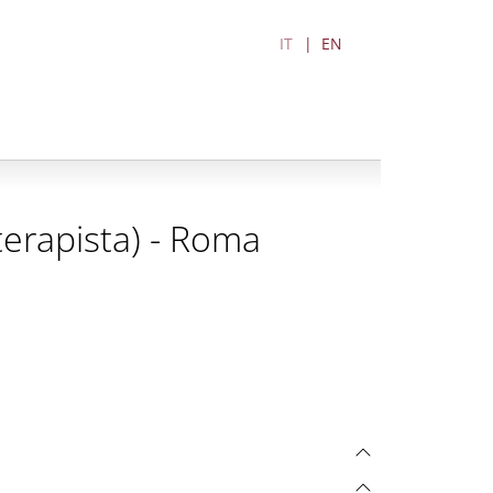
IT
EN
oterapista) - Roma