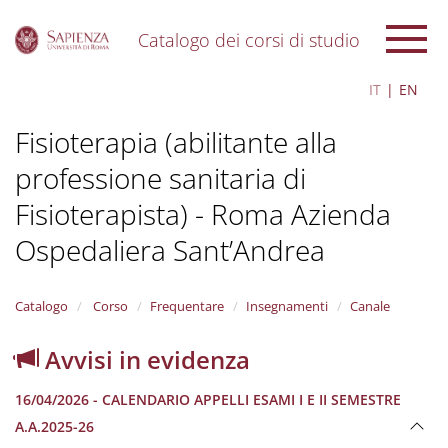
Catalogo dei corsi di studio
S
IT
EN
k
i
Fisioterapia (abilitante alla
p
t
professione sanitaria di
o
m
Fisioterapista) - Roma Azienda
a
i
Ospedaliera Sant’Andrea
n
c
o
Catalogo
Corso
Frequentare
Insegnamenti
Canale
n
t
Avvisi in evidenza
e
n
t
16/04/2026 - CALENDARIO APPELLI ESAMI I E II SEMESTRE
A.A.2025-26