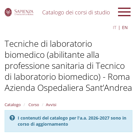
Catalogo dei corsi di studio
S
IT
EN
k
i
Tecniche di laboratorio
p
t
biomedico (abilitante alla
o
m
professione sanitaria di Tecnico
a
i
di laboratorio biomedico) - Roma
n
c
Azienda Ospedaliera Sant’Andrea
o
n
t
Catalogo
Corso
Avvisi
e
n
I contenuti del catalogo per l'a.a. 2026-2027 sono in
t
corso di aggiornamento