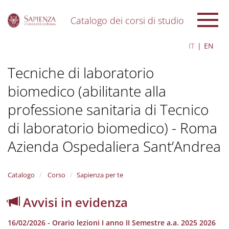
Catalogo dei corsi di studio
S
IT
EN
k
i
Tecniche di laboratorio
p
t
biomedico (abilitante alla
o
m
professione sanitaria di Tecnico
a
i
di laboratorio biomedico) - Roma
n
c
Azienda Ospedaliera Sant’Andrea
o
n
t
Catalogo
Corso
Sapienza per te
e
n
Avvisi in evidenza
t
16/02/2026 - Orario lezioni I anno II Semestre a.a. 2025 2026