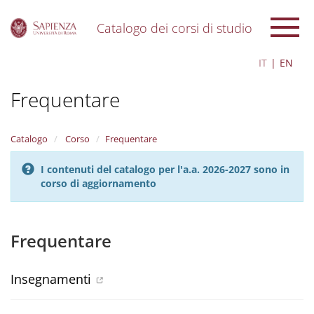
Catalogo dei corsi di studio
S
IT
EN
k
i
Frequentare
p
t
o
m
Catalogo
Corso
Frequentare
a
i
I contenuti del catalogo per l'a.a. 2026-2027 sono in
n
corso di aggiornamento
c
o
n
t
Frequentare
e
n
t
Insegnamenti