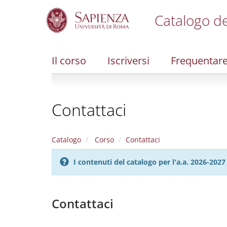
Catalogo de
S
k
i
Il corso
Iscriversi
Frequentar
p
t
o
m
Contattaci
a
i
n
c
Catalogo
Corso
Contattaci
o
n
I contenuti del catalogo per l'a.a. 2026-20
t
e
n
t
Contattaci