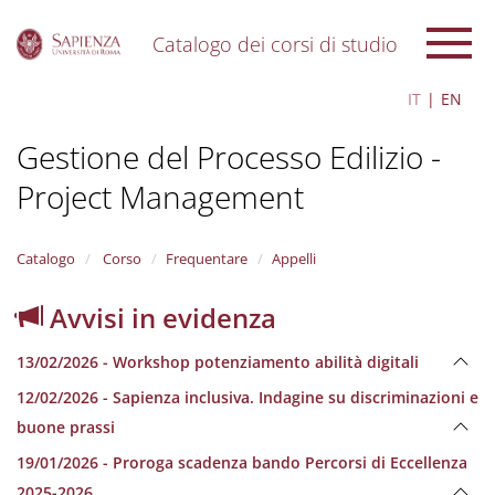
Catalogo dei corsi di studio
S
IT
EN
k
i
Gestione del Processo Edilizio -
p
t
Project Management
o
m
a
i
Catalogo
Corso
Frequentare
Appelli
n
c
Avvisi in evidenza
o
n
13/02/2026 - Workshop potenziamento abilità digitali
t
e
12/02/2026 - Sapienza inclusiva. Indagine su discriminazioni e
n
buone prassi
t
19/01/2026 - Proroga scadenza bando Percorsi di Eccellenza
2025-2026