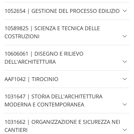
d
e
H
1052654 | GESTIONE DEL PROCESSO EDILIZIO
i
d
H
10589825 | SCIENZA E TECNICA DELLE
e
i
COSTRUZIONI
d
e
H
10606061 | DISEGNO E RILIEVO
i
DELL'ARCHITETTURA
d
e
H
AAF1042 | TIROCINIO
i
d
H
1031647 | STORIA DELL'ARCHITETTURA
e
i
MODERNA E CONTEMPORANEA
d
e
H
1031662 | ORGANIZZAZIONE E SICUREZZA NEI
i
CANTIERI