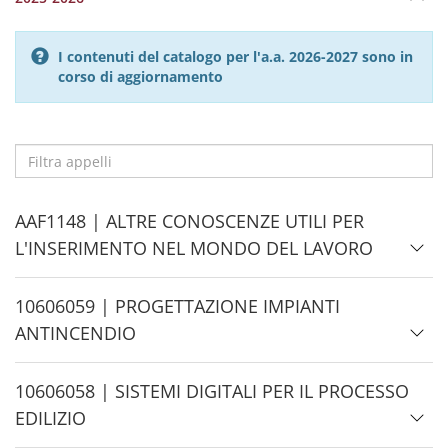
I contenuti del catalogo per l'a.a. 2026-2027 sono in
corso di aggiornamento
Filtra
appelli
H
AAF1148 | ALTRE CONOSCENZE UTILI PER
i
L'INSERIMENTO NEL MONDO DEL LAVORO
d
e
H
10606059 | PROGETTAZIONE IMPIANTI
i
ANTINCENDIO
d
e
H
10606058 | SISTEMI DIGITALI PER IL PROCESSO
i
EDILIZIO
d