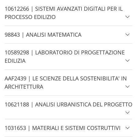
e
H
10612266 | SISTEMI AVANZATI DIGITALI PER IL
i
PROCESSO EDILIZIO
d
e
H
98843 | ANALISI MATEMATICA
i
d
H
10589298 | LABORATORIO DI PROGETTAZIONE
e
i
EDILIZIA
d
e
H
AAF2439 | LE SCIENZE DELLA SOSTENIBILITA' IN
i
ARCHITETTURA
d
e
H
10621188 | ANALISI URBANISTICA DEL PROGETTO
i
d
H
1031653 | MATERIALI E SISTEMI COSTRUTTIVI
e
i