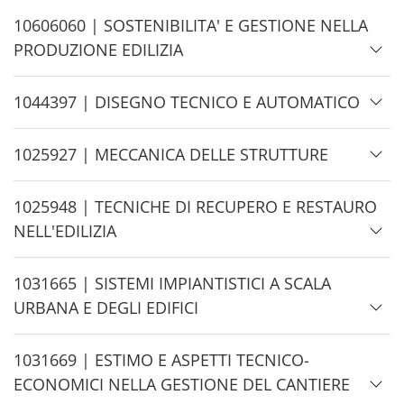
d
H
10606060 | SOSTENIBILITA' E GESTIONE NELLA
e
i
PRODUZIONE EDILIZIA
d
e
H
1044397 | DISEGNO TECNICO E AUTOMATICO
i
d
H
1025927 | MECCANICA DELLE STRUTTURE
e
i
d
H
1025948 | TECNICHE DI RECUPERO E RESTAURO
e
i
NELL'EDILIZIA
d
e
H
1031665 | SISTEMI IMPIANTISTICI A SCALA
i
URBANA E DEGLI EDIFICI
d
e
H
1031669 | ESTIMO E ASPETTI TECNICO-
i
ECONOMICI NELLA GESTIONE DEL CANTIERE