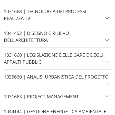
d
e
H
1031668 | TECNOLOGIA DEI PROCESSI
i
REALIZZATIVI
d
e
H
1041452 | DISEGNO E RILIEVO
i
DELL'ARCHITETTURA
d
e
H
1031660 | LEGISLAZIONE DELLE GARE E DEGLI
i
APPALTI PUBBLICI
d
e
H
1035660 | ANALISI URBANISTICA DEL PROGETTO
i
d
H
1031663 | PROJECT MANAGEMENT
e
i
d
H
1044144 | GESTIONE ENERGETICA AMBIENTALE