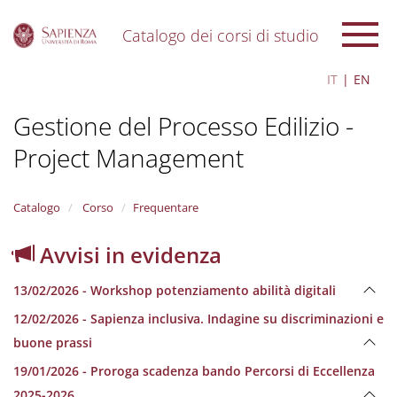
Catalogo dei corsi di studio
S
IT
EN
k
i
Gestione del Processo Edilizio -
p
t
Project Management
o
m
a
i
Catalogo
Corso
Frequentare
n
c
Avvisi in evidenza
o
n
13/02/2026 - Workshop potenziamento abilità digitali
t
e
12/02/2026 - Sapienza inclusiva. Indagine su discriminazioni e
n
buone prassi
t
19/01/2026 - Proroga scadenza bando Percorsi di Eccellenza
2025-2026