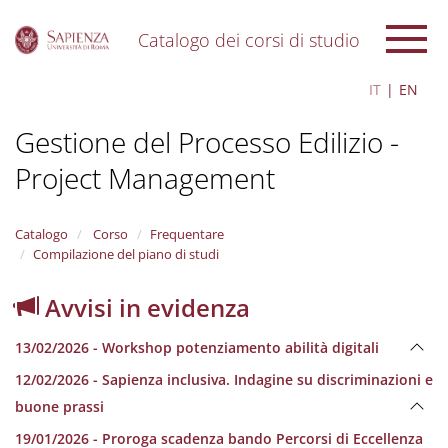
Catalogo dei corsi di studio
S
IT
EN
k
i
Gestione del Processo Edilizio -
p
t
Project Management
o
m
a
i
Catalogo
Corso
Frequentare
n
Compilazione del piano di studi
c
o
Avvisi in evidenza
n
t
13/02/2026 - Workshop potenziamento abilità digitali
e
n
12/02/2026 - Sapienza inclusiva. Indagine su discriminazioni e
t
buone prassi
19/01/2026 - Proroga scadenza bando Percorsi di Eccellenza