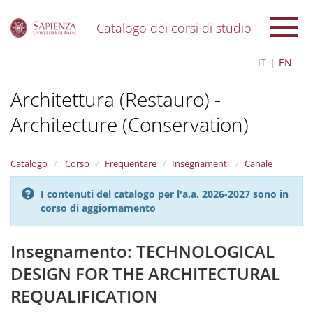
Catalogo dei corsi di studio
S
IT
EN
k
i
Architettura (Restauro) -
p
t
Architecture (Conservation)
o
m
a
i
Catalogo
Corso
Frequentare
Insegnamenti
Canale
n
c
I contenuti del catalogo per l'a.a. 2026-2027 sono in
o
corso di aggiornamento
n
t
Insegnamento: TECHNOLOGICAL
e
n
DESIGN FOR THE ARCHITECTURAL
t
REQUALIFICATION