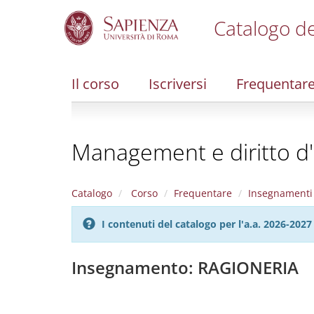
Catalogo de
S
k
i
Il corso
Iscriversi
Frequentar
p
t
o
m
Management e diritto d'
a
i
n
c
Catalogo
Corso
Frequentare
Insegnamenti
o
n
I contenuti del catalogo per l'a.a. 2026-20
t
e
n
Insegnamento: RAGIONERIA
t