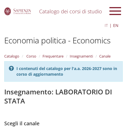
Catalogo dei corsi di studio
S
IT
EN
k
i
Economia politica - Economics
p
t
o
m
Catalogo
Corso
Frequentare
Insegnamenti
Canale
a
i
I contenuti del catalogo per l'a.a. 2026-2027 sono in
n
corso di aggiornamento
c
o
n
Insegnamento: LABORATORIO DI
t
STATA
e
n
t
Scegli il canale