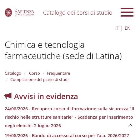
Catalogo dei corsi di studio
S
IT
EN
k
i
Chimica e tecnologia
p
t
farmaceutiche (sede di Latina)
o
m
a
i
Catalogo
Corso
Frequentare
n
Compilazione del piano di studi
c
o
Avvisi in evidenza
n
t
24/06/2026 - Recupero corso di formazione sulla sicurezza "Il
e
n
rischio nelle strutture sanitarie" - Scadenza per inserimento
t
negli elenchi: 2 luglio 2026
19/06/2026 - Bando di accesso al corso per l'a.a. 2026/2027