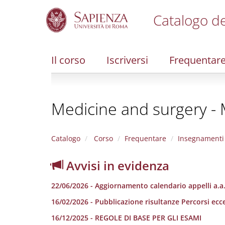
Catalogo de
S
k
i
Il corso
Iscriversi
Frequentar
p
t
o
m
Medicine and surgery - M
a
i
n
c
Catalogo
Corso
Frequentare
Insegnamenti
o
n
Avvisi in evidenza
t
e
22/06/2026 - Aggiornamento calendario appelli a.a
n
t
16/02/2026 - Pubblicazione risultanze Percorsi ecc
16/12/2025 - REGOLE DI BASE PER GLI ESAMI