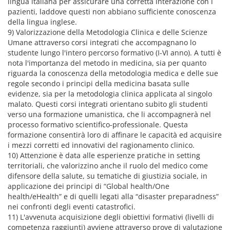
lingua italiana per assicurare una corretta interazione con i
pazienti, laddove questi non abbiano sufficiente conoscenza
della lingua inglese.
9) Valorizzazione della Metodologia Clinica e delle Scienze
Umane attraverso corsi integrati che accompagnano lo
studente lungo l'intero percorso formativo (I-VI anno). A tutti è
nota l'importanza del metodo in medicina, sia per quanto
riguarda la conoscenza della metodologia medica e delle sue
regole secondo i principi della medicina basata sulle
evidenze, sia per la metodologia clinica applicata al singolo
malato. Questi corsi integrati orientano subito gli studenti
verso una formazione umanistica, che li accompagnerà nel
processo formativo scientifico-professionale. Questa
formazione consentirà loro di affinare le capacità ed acquisire
i mezzi corretti ed innovativi del ragionamento clinico.
10) Attenzione è data alle esperienze pratiche in setting
territoriali, che valorizzino anche il ruolo del medico come
difensore della salute, su tematiche di giustizia sociale, in
applicazione dei principi di “Global health/One
health/eHealth” e di quelli legati alla “disaster preparadness”
nei confronti degli eventi catastrofici.
11) L'avvenuta acquisizione degli obiettivi formativi (livelli di
competenza raggiunti) avviene attraverso prove di valutazione