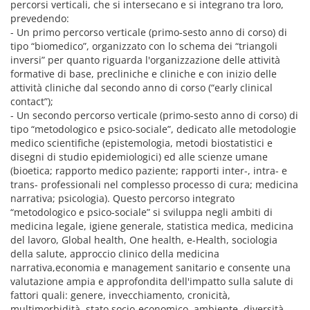
percorsi verticali, che si intersecano e si integrano tra loro,
prevedendo:
- Un primo percorso verticale (primo-sesto anno di corso) di
tipo “biomedico”, organizzato con lo schema dei “triangoli
inversi” per quanto riguarda l'organizzazione delle attività
formative di base, precliniche e cliniche e con inizio delle
attività cliniche dal secondo anno di corso (“early clinical
contact”);
- Un secondo percorso verticale (primo-sesto anno di corso) di
tipo “metodologico e psico-sociale”, dedicato alle metodologie
medico scientifiche (epistemologia, metodi biostatistici e
disegni di studio epidemiologici) ed alle scienze umane
(bioetica; rapporto medico paziente; rapporti inter-, intra- e
trans- professionali nel complesso processo di cura; medicina
narrativa; psicologia). Questo percorso integrato
“metodologico e psico-sociale” si sviluppa negli ambiti di
medicina legale, igiene generale, statistica medica, medicina
del lavoro, Global health, One health, e-Health, sociologia
della salute, approccio clinico della medicina
narrativa,economia e management sanitario e consente una
valutazione ampia e approfondita dell'impatto sulla salute di
fattori quali: genere, invecchiamento, cronicità,
multimorbidità, stato socio-economico, ambiente, diversità,