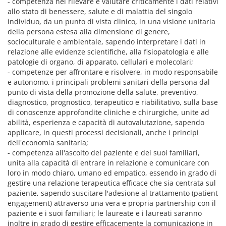
- competenza nel rilevare e valutare criticamente i dati relativi
allo stato di benessere, salute e di malattia del singolo
individuo, da un punto di vista clinico, in una visione unitaria
della persona estesa alla dimensione di genere,
socioculturale e ambientale, sapendo interpretare i dati in
relazione alle evidenze scientifiche, alla fisiopatologia e alle
patologie di organo, di apparato, cellulari e molecolari;
- competenze per affrontare e risolvere, in modo responsabile
e autonomo, i principali problemi sanitari della persona dal
punto di vista della promozione della salute, preventivo,
diagnostico, prognostico, terapeutico e riabilitativo, sulla base
di conoscenze approfondite cliniche e chirurgiche, unite ad
abilità, esperienza e capacità di autovalutazione, sapendo
applicare, in questi processi decisionali, anche i principi
dell'economia sanitaria;
- competenza all'ascolto del paziente e dei suoi familiari,
unita alla capacità di entrare in relazione e comunicare con
loro in modo chiaro, umano ed empatico, essendo in grado di
gestire una relazione terapeutica efficace che sia centrata sul
paziente, sapendo suscitare l'adesione al trattamento (patient
engagement) attraverso una vera e propria partnership con il
paziente e i suoi familiari; le laureate e i laureati saranno
inoltre in grado di gestire efficacemente la comunicazione in