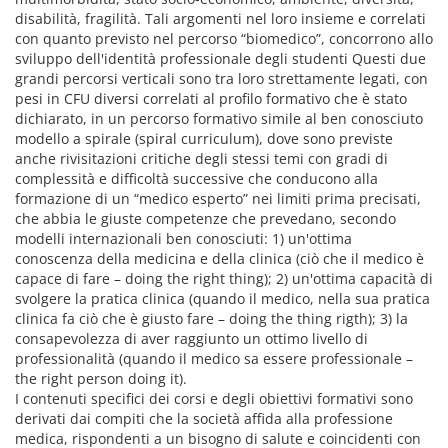
disabilità, fragilità. Tali argomenti nel loro insieme e correlati
con quanto previsto nel percorso “biomedico”, concorrono allo
sviluppo dell'identità professionale degli studenti Questi due
grandi percorsi verticali sono tra loro strettamente legati, con
pesi in CFU diversi correlati al profilo formativo che è stato
dichiarato, in un percorso formativo simile al ben conosciuto
modello a spirale (spiral curriculum), dove sono previste
anche rivisitazioni critiche degli stessi temi con gradi di
complessità e difficoltà successive che conducono alla
formazione di un “medico esperto” nei limiti prima precisati,
che abbia le giuste competenze che prevedano, secondo
modelli internazionali ben conosciuti: 1) un'ottima
conoscenza della medicina e della clinica (ciò che il medico è
capace di fare – doing the right thing); 2) un'ottima capacità di
svolgere la pratica clinica (quando il medico, nella sua pratica
clinica fa ciò che è giusto fare – doing the thing rigth); 3) la
consapevolezza di aver raggiunto un ottimo livello di
professionalità (quando il medico sa essere professionale –
the right person doing it).
I contenuti specifici dei corsi e degli obiettivi formativi sono
derivati dai compiti che la società affida alla professione
medica, rispondenti a un bisogno di salute e coincidenti con