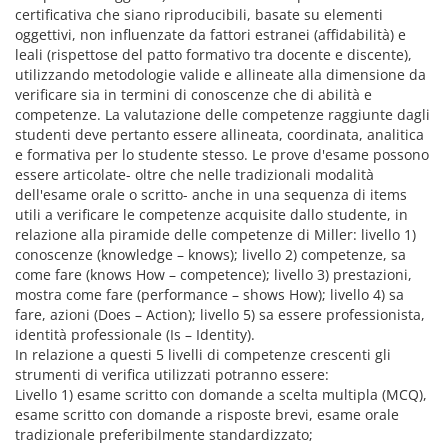
certificativa che siano riproducibili, basate su elementi
oggettivi, non influenzate da fattori estranei (affidabilità) e
leali (rispettose del patto formativo tra docente e discente),
utilizzando metodologie valide e allineate alla dimensione da
verificare sia in termini di conoscenze che di abilità e
competenze. La valutazione delle competenze raggiunte dagli
studenti deve pertanto essere allineata, coordinata, analitica
e formativa per lo studente stesso. Le prove d'esame possono
essere articolate- oltre che nelle tradizionali modalità
dell'esame orale o scritto- anche in una sequenza di items
utili a verificare le competenze acquisite dallo studente, in
relazione alla piramide delle competenze di Miller: livello 1)
conoscenze (knowledge – knows); livello 2) competenze, sa
come fare (knows How – competence); livello 3) prestazioni,
mostra come fare (performance – shows How); livello 4) sa
fare, azioni (Does – Action); livello 5) sa essere professionista,
identità professionale (Is – Identity).
In relazione a questi 5 livelli di competenze crescenti gli
strumenti di verifica utilizzati potranno essere:
Livello 1) esame scritto con domande a scelta multipla (MCQ),
esame scritto con domande a risposte brevi, esame orale
tradizionale preferibilmente standardizzato;