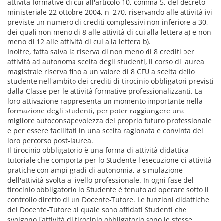
attività formative di cui all'articolo 10, comma 5, del decreto
ministeriale 22 ottobre 2004, n. 270, riservando alle attività ivi
previste un numero di crediti complessivi non inferiore a 30,
dei quali non meno di 8 alle attività di cui alla lettera a) e non
meno di 12 alle attività di cui alla lettera b).
Inoltre, fatta salva la riserva di non meno di 8 crediti per
attività ad autonoma scelta degli studenti, il corso di laurea
magistrale riserva fino a un valore di 8 CFU a scelta dello
studente nell'ambito dei crediti di tirocinio obbligatori previsti
dalla Classe per le attività formative professionalizzanti. La
loro attivazione rappresenta un momento importante nella
formazione degli studenti, per poter raggiungere una
migliore autoconsapevolezza del proprio futuro professionale
e per essere facilitati in una scelta ragionata e convinta del
loro percorso post-laurea.
Il tirocinio obbligatorio è una forma di attività didattica
tutoriale che comporta per lo Studente l'esecuzione di attività
pratiche con ampi gradi di autonomia, a simulazione
dell'attività svolta a livello professionale. In ogni fase del
tirocinio obbligatorio lo Studente è tenuto ad operare sotto il
controllo diretto di un Docente-Tutore. Le funzioni didattiche
del Docente-Tutore al quale sono affidati Studenti che
svolgono l'attività di tirocinio obbligatorio sono le stesse