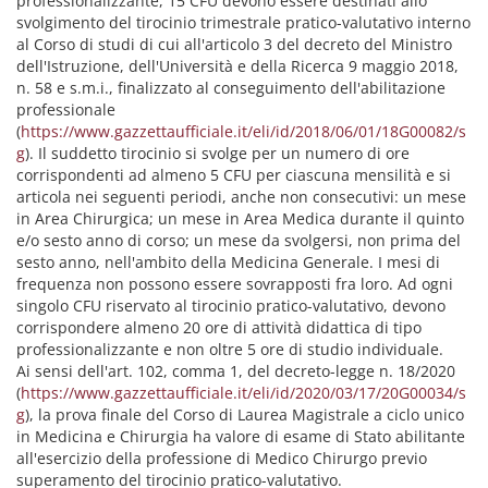
professionalizzante, 15 CFU devono essere destinati allo
svolgimento del tirocinio trimestrale pratico-valutativo interno
al Corso di studi di cui all'articolo 3 del decreto del Ministro
dell'Istruzione, dell'Università e della Ricerca 9 maggio 2018,
n. 58 e s.m.i., finalizzato al conseguimento dell'abilitazione
professionale
(
https://www.gazzettaufficiale.it/eli/id/2018/06/01/18G00082/s
g
). Il suddetto tirocinio si svolge per un numero di ore
corrispondenti ad almeno 5 CFU per ciascuna mensilità e si
articola nei seguenti periodi, anche non consecutivi: un mese
in Area Chirurgica; un mese in Area Medica durante il quinto
e/o sesto anno di corso; un mese da svolgersi, non prima del
sesto anno, nell'ambito della Medicina Generale. I mesi di
frequenza non possono essere sovrapposti fra loro. Ad ogni
singolo CFU riservato al tirocinio pratico-valutativo, devono
corrispondere almeno 20 ore di attività didattica di tipo
professionalizzante e non oltre 5 ore di studio individuale.
Ai sensi dell'art. 102, comma 1, del decreto-legge n. 18/2020
(
https://www.gazzettaufficiale.it/eli/id/2020/03/17/20G00034/s
g
), la prova finale del Corso di Laurea Magistrale a ciclo unico
in Medicina e Chirurgia ha valore di esame di Stato abilitante
all'esercizio della professione di Medico Chirurgo previo
superamento del tirocinio pratico-valutativo.