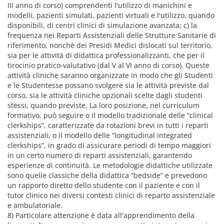
III anno di corso) comprendenti l'utilizzo di manichini e
modelli, pazienti simulati, pazienti virtuali e l'utilizzo, quando
disponibili, di centri clinici di simulazione avanzata; c) la
frequenza nei Reparti Assistenziali delle Strutture Sanitarie di
riferimento, nonché dei Presidi Medici dislocati sul territorio,
sia per le attività di didattica professionalizzanti, che per il
tirocinio pratico-valutativo (dal V al VI anno di corso). Queste
attività cliniche saranno organizzate in modo che gli Studenti
e le Studentesse possano svolgere sia le attività previste dal
corso, sia le attività cliniche opzionali scelte dagli studenti
stessi, quando previste. La loro posizione, nel curriculum
formativo, può seguire o il modello tradizionale delle “clinical
clerkships”, caratterizzate da rotazioni brevi in tutti i reparti
assistenziali, o il modello delle “longitudinal integrated
clerkships”, in grado di assicurare periodi di tempo maggiori
in un certo numero di reparti assistenziali, garantendo
esperienze di continuità. Le metodologie didattiche utilizzate
sono quelle classiche della didattica “bedside” e prevedono
un rapporto diretto dello studente con il paziente e con il
tutor clinico nei diversi contesti clinici di reparto assistenziale
e ambulatoriale.
8) Particolare attenzione è data all'apprendimento della