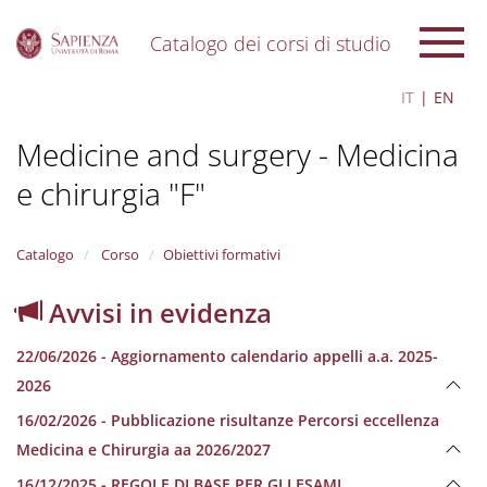
Catalogo dei corsi di studio
S
IT
EN
k
i
Medicine and surgery - Medicina
p
t
e chirurgia "F"
o
m
a
i
Catalogo
Corso
Obiettivi formativi
n
c
Avvisi in evidenza
o
n
22/06/2026 - Aggiornamento calendario appelli a.a. 2025-
t
e
2026
n
16/02/2026 - Pubblicazione risultanze Percorsi eccellenza
t
Medicina e Chirurgia aa 2026/2027
16/12/2025 - REGOLE DI BASE PER GLI ESAMI