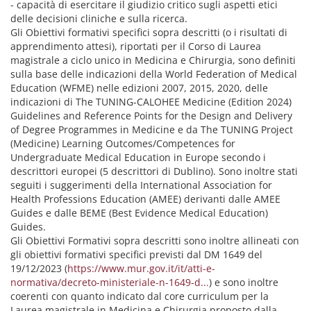
- capacità di esercitare il giudizio critico sugli aspetti etici
delle decisioni cliniche e sulla ricerca.
Gli Obiettivi formativi specifici sopra descritti (o i risultati di
apprendimento attesi), riportati per il Corso di Laurea
magistrale a ciclo unico in Medicina e Chirurgia, sono definiti
sulla base delle indicazioni della World Federation of Medical
Education (WFME) nelle edizioni 2007, 2015, 2020, delle
indicazioni di The TUNING-CALOHEE Medicine (Edition 2024)
Guidelines and Reference Points for the Design and Delivery
of Degree Programmes in Medicine e da The TUNING Project
(Medicine) Learning Outcomes/Competences for
Undergraduate Medical Education in Europe secondo i
descrittori europei (5 descrittori di Dublino). Sono inoltre stati
seguiti i suggerimenti della International Association for
Health Professions Education (AMEE) derivanti dalle AMEE
Guides e dalle BEME (Best Evidence Medical Education)
Guides.
Gli Obiettivi Formativi sopra descritti sono inoltre allineati con
gli obiettivi formativi specifici previsti dal DM 1649 del
19/12/2023 (
https://www.mur.gov.it/it/atti-e-
normativa/decreto-ministeriale-n-1649-d...
) e sono inoltre
coerenti con quanto indicato dal core curriculum per la
Laurea magistrale in Medicina e Chirurgia proposto dalla