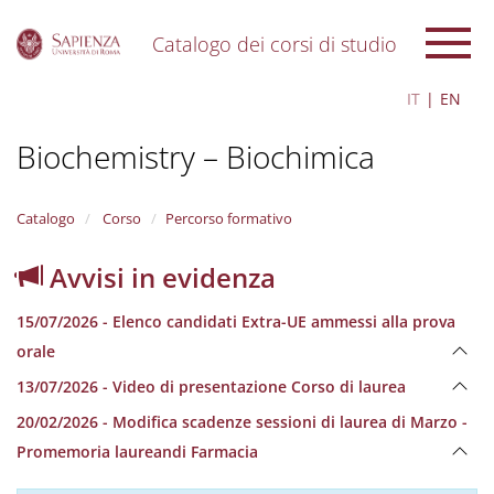
Catalogo dei corsi di studio
S
IT
EN
k
i
Biochemistry – Biochimica
p
t
o
m
Catalogo
Corso
Percorso formativo
a
i
Avvisi in evidenza
n
c
15/07/2026 - Elenco candidati Extra-UE ammessi alla prova
o
n
orale
t
13/07/2026 - Video di presentazione Corso di laurea
e
n
20/02/2026 - Modifica scadenze sessioni di laurea di Marzo -
t
Promemoria laureandi Farmacia