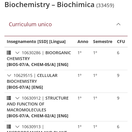
Biochemistry – Biochimica
(33459)
Curriculum unico
Insegnamento [SSD] [Lingua]
Anno
Semestre
CFU
10630286
|
BIOORGANIC
1º
1º
6
CHEMISTRY
[BIOS-07/A, CHEM-05/A] [ENG]
10629515
|
CELLULAR
1º
1º
9
BIOCHEMISTRY
[BIOS-07/A] [ENG]
10630912
|
STRUCTURE
1º
1º
9
AND FUNCTION OF
MACROMOLECULES
[BIOS-07/A, CHEM-02/A] [ENG]
10630913
|
1º
1º
6