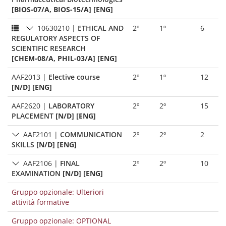
[BIOS-07/A, BIOS-15/A] [ENG]
10630210
|
ETHICAL AND
2º
1º
6
REGULATORY ASPECTS OF
SCIENTIFIC RESEARCH
[CHEM-08/A, PHIL-03/A] [ENG]
AAF2013
|
Elective course
2º
1º
12
[N/D] [ENG]
AAF2620
|
LABORATORY
2º
2º
15
PLACEMENT
[N/D] [ENG]
AAF2101
|
COMMUNICATION
2º
2º
2
SKILLS
[N/D] [ENG]
AAF2106
|
FINAL
2º
2º
10
EXAMINATION
[N/D] [ENG]
Gruppo opzionale: Ulteriori
attività formative
Gruppo opzionale: OPTIONAL