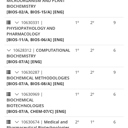
MICROORGANISM AND PLANT
BIOCHEMISTRY
[BIOS-02/A, BIOS-15/A] [ENG]
10630331
|
1º
2º
9
PHYSIOPATHOLOGY AND
PHARMACOLOGY
[BIOS-11/A, BIOS-06/A] [ENG]
10628312
|
COMPUTATIONAL
1º
2º
6
BIOCHEMISTRY
[BIOS-07/A] [ENG]
10630287
|
1º
2º
9
BIOCHEMICAL METHODOLOGIES
[BIOS-07/A, BIOS-08/A] [ENG]
10630969
|
1º
2º
6
BIOCHEMICAL
BIOTECHNOLOGIES
[BIOS-07/A, CHEM-07/C] [ENG]
10630674
|
Medical and
2º
1º
6
Pharmaceutical Biotechnologies