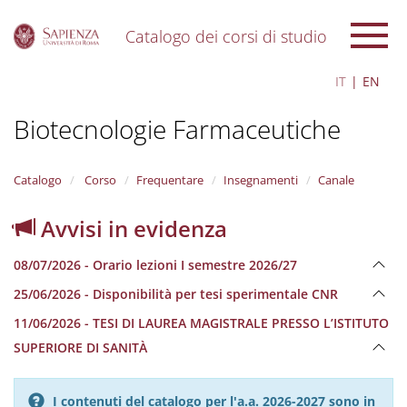
Catalogo dei corsi di studio
S
IT
EN
k
i
Biotecnologie Farmaceutiche
p
t
o
m
Catalogo
Corso
Frequentare
Insegnamenti
Canale
a
i
Avvisi in evidenza
n
c
08/07/2026 - Orario lezioni I semestre 2026/27
o
n
25/06/2026 - Disponibilità per tesi sperimentale CNR
t
e
11/06/2026 - TESI DI LAUREA MAGISTRALE PRESSO L’ISTITUTO
n
SUPERIORE DI SANITÀ
t
I contenuti del catalogo per l'a.a. 2026-2027 sono in