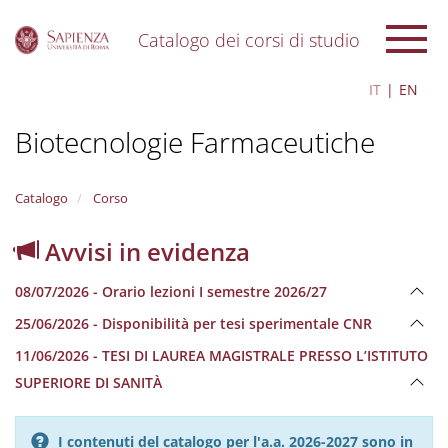
Catalogo dei corsi di studio
S
IT
EN
k
i
Biotecnologie Farmaceutiche
p
t
o
m
Catalogo
Corso
a
i
Avvisi in evidenza
n
c
08/07/2026 - Orario lezioni I semestre 2026/27
o
n
25/06/2026 - Disponibilità per tesi sperimentale CNR
t
e
11/06/2026 - TESI DI LAUREA MAGISTRALE PRESSO L’ISTITUTO
n
SUPERIORE DI SANITÀ
t
I contenuti del catalogo per l'a.a. 2026-2027 sono in