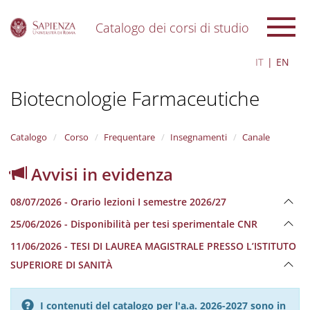
Catalogo dei corsi di studio
S
IT
EN
k
i
Biotecnologie Farmaceutiche
p
t
o
m
Catalogo
Corso
Frequentare
Insegnamenti
Canale
a
i
Avvisi in evidenza
n
c
08/07/2026 - Orario lezioni I semestre 2026/27
o
n
25/06/2026 - Disponibilità per tesi sperimentale CNR
t
e
11/06/2026 - TESI DI LAUREA MAGISTRALE PRESSO L’ISTITUTO
n
SUPERIORE DI SANITÀ
t
I contenuti del catalogo per l'a.a. 2026-2027 sono in