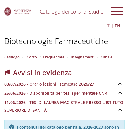
Catalogo dei corsi di studio
S
IT
EN
k
i
Biotecnologie Farmaceutiche
p
t
o
m
Catalogo
Corso
Frequentare
Insegnamenti
Canale
a
i
Avvisi in evidenza
n
c
08/07/2026 - Orario lezioni I semestre 2026/27
o
n
25/06/2026 - Disponibilità per tesi sperimentale CNR
t
e
11/06/2026 - TESI DI LAUREA MAGISTRALE PRESSO L’ISTITUTO
n
SUPERIORE DI SANITÀ
t
I contenuti del catalogo per l'a.a. 2026-2027 sono in