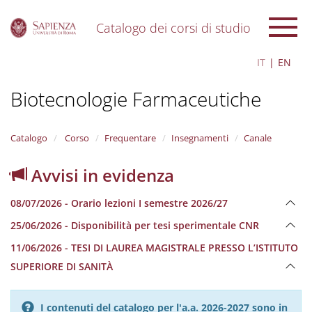
Catalogo dei corsi di studio
S
IT
EN
k
i
Biotecnologie Farmaceutiche
p
t
o
m
Catalogo
Corso
Frequentare
Insegnamenti
Canale
a
i
Avvisi in evidenza
n
c
08/07/2026 - Orario lezioni I semestre 2026/27
o
n
25/06/2026 - Disponibilità per tesi sperimentale CNR
t
e
11/06/2026 - TESI DI LAUREA MAGISTRALE PRESSO L’ISTITUTO
n
SUPERIORE DI SANITÀ
t
I contenuti del catalogo per l'a.a. 2026-2027 sono in