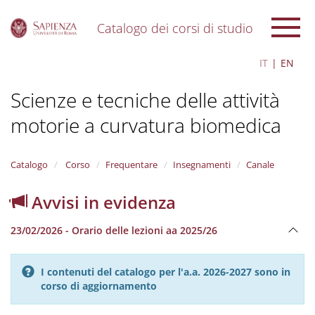
Catalogo dei corsi di studio
S
IT
EN
k
i
Scienze e tecniche delle attività
p
t
motorie a curvatura biomedica
o
m
a
i
Catalogo
Corso
Frequentare
Insegnamenti
Canale
n
c
Avvisi in evidenza
o
n
23/02/2026 - Orario delle lezioni aa 2025/26
t
e
n
I contenuti del catalogo per l'a.a. 2026-2027 sono in
t
corso di aggiornamento