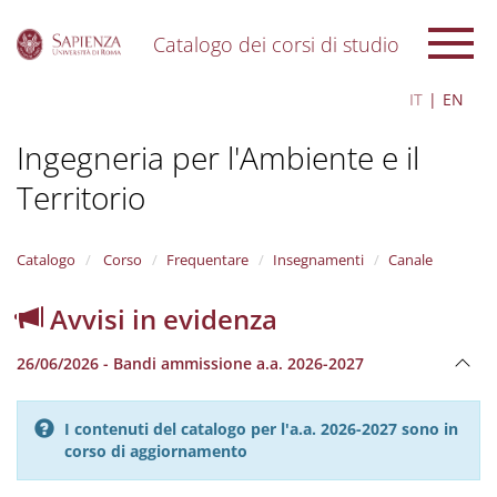
Catalogo dei corsi di studio
S
IT
EN
k
i
Ingegneria per l'Ambiente e il
p
t
Territorio
o
m
a
i
Catalogo
Corso
Frequentare
Insegnamenti
Canale
n
c
Avvisi in evidenza
o
n
26/06/2026 - Bandi ammissione a.a. 2026-2027
t
e
n
I contenuti del catalogo per l'a.a. 2026-2027 sono in
t
corso di aggiornamento