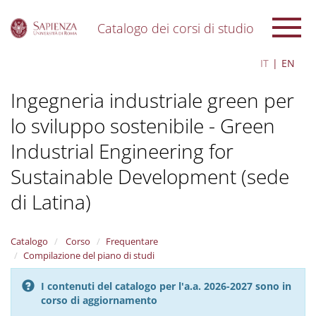
Catalogo dei corsi di studio
S
IT
EN
k
i
Ingegneria industriale green per
p
t
lo sviluppo sostenibile - Green
o
m
Industrial Engineering for
a
i
Sustainable Development (sede
n
c
di Latina)
o
n
t
Catalogo
Corso
Frequentare
e
Compilazione del piano di studi
n
t
I contenuti del catalogo per l'a.a. 2026-2027 sono in
corso di aggiornamento