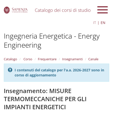
Catalogo dei corsi di studio
S
IT
EN
k
i
Ingegneria Energetica - Energy
p
t
Engineering
o
m
a
i
Catalogo
Corso
Frequentare
Insegnamenti
Canale
n
c
I contenuti del catalogo per l'a.a. 2026-2027 sono in
o
corso di aggiornamento
n
t
Insegnamento: MISURE
e
n
TERMOMECCANICHE PER GLI
t
IMPIANTI ENERGETICI