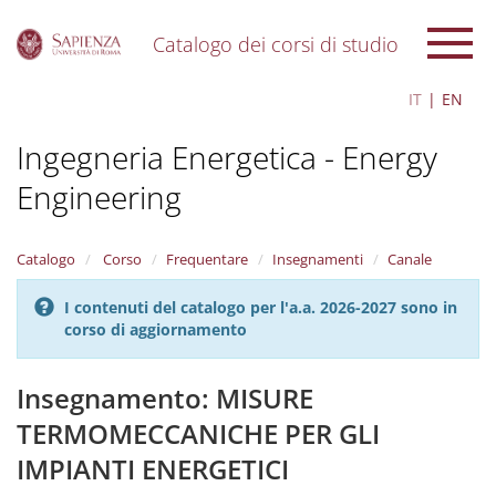
Catalogo dei corsi di studio
S
IT
EN
k
i
Ingegneria Energetica - Energy
p
t
Engineering
o
m
a
i
Catalogo
Corso
Frequentare
Insegnamenti
Canale
n
c
I contenuti del catalogo per l'a.a. 2026-2027 sono in
o
corso di aggiornamento
n
t
Insegnamento: MISURE
e
n
TERMOMECCANICHE PER GLI
t
IMPIANTI ENERGETICI