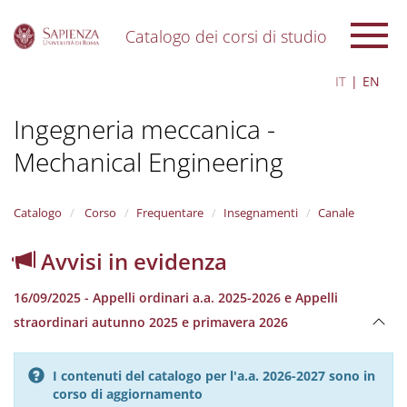
Catalogo dei corsi di studio
S
IT
EN
k
i
Ingegneria meccanica -
p
t
Mechanical Engineering
o
m
a
i
Catalogo
Corso
Frequentare
Insegnamenti
Canale
n
c
Avvisi in evidenza
o
n
16/09/2025 - Appelli ordinari a.a. 2025-2026 e Appelli
t
e
straordinari autunno 2025 e primavera 2026
n
t
I contenuti del catalogo per l'a.a. 2026-2027 sono in
corso di aggiornamento